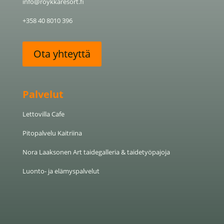
info@roykkaresort.fi
+358 40 8010 396
Ota yhteyttä
Palvelut
Lettovilla Cafe
Pitopalvelu Kaitriina
Nora Laaksonen Art taide­galleria & taide­työ­pajoja
Luonto- ja elämyspalvelut