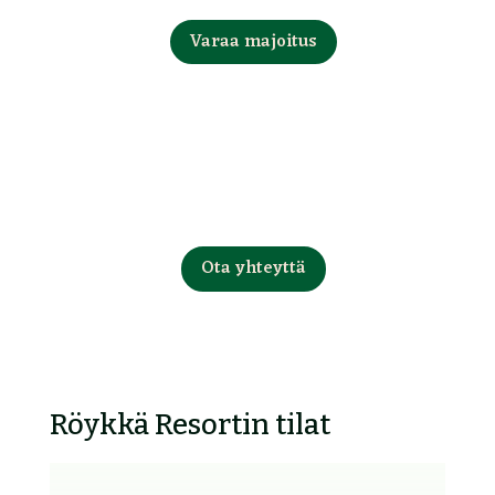
Varaa majoitus
Työ- ja kokoustilat
Ota yhteyttä
Röykkä Resortin tilat