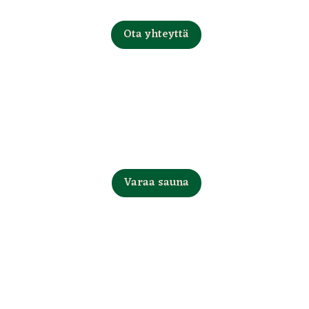
Ota yhteyttä
Saunavuorot
Varaa sauna
Majoitustilat