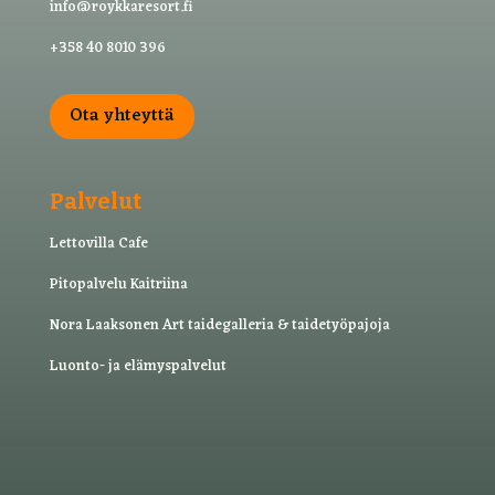
info@roykkaresort.fi
+358 40 8010 396
Ota yhteyttä
Palvelut
Lettovilla Cafe
Pitopalvelu Kaitriina
Nora Laaksonen Art taide­galleria & taide­työ­pajoja
Luonto- ja elämyspalvelut