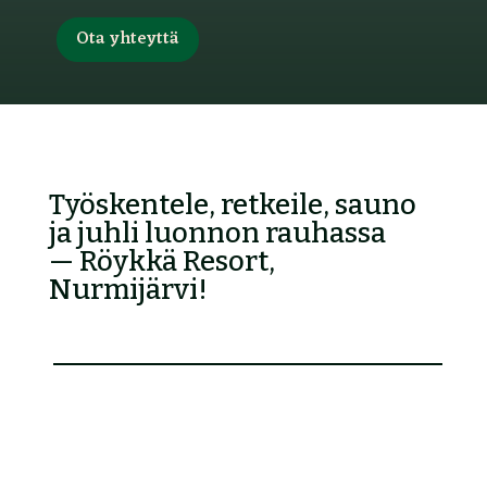
Ota yhteyttä
Työskentele, retkeile, sauno
ja juhli luonnon rauhassa
—
Röykkä
Resort
,
Nurmijärvi!
Juhlatila (Metsäklubi)