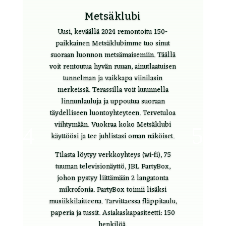
Metsäklubi
Uusi, keväällä 2024 remontoitu 150-
paikkainen Metsäklubimme tuo sinut
suoraan luonnon metsämaisemiin. Täällä
voit rentoutua hyvän ruuan, ainutlaatuisen
tunnelman ja vaikkapa viinilasin
merkeissä. Terassilla voit kuunnella
linnunlauluja ja uppoutua suoraan
täydelliseen luontoyhteyteen. Tervetuloa
viihtymään. Vuokraa koko Metsäklubi
käyttöösi ja tee juhlistasi oman näköiset.
Tilasta löytyy verkkoyhteys (wi-fi), 75
tuuman televisionäyttö, JBL PartyBox,
johon pystyy liittämään 2 langatonta
mikrofonía. PartyBox toimii lisäksi
musiikkilaitteena. Tarvittaessa fläppitaulu,
paperia ja tussit. Asiakaskapasiteetti: 150
henkilöä.