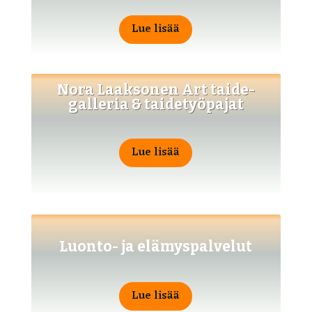
Lue lisää
Nora Laaksonen Art taide­
galleria & taidetyöpajat
Lue lisää
Luonto- ja elämyspalvelut
Lue lisää