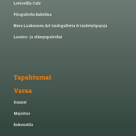
Lettovilla Cafe
Pitopalvelu Kaitriina
Nora Laaksonen Art taide­galleria & taide­työ­pajoja
Luonto- ja elämyspalvelut
Tapahtumat
Varaa
Saunat
Majoitus
Kokoustila