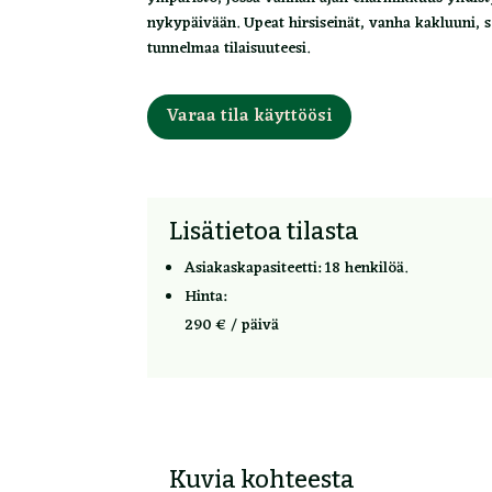
nykypäivään. Upeat hirsiseinät, vanha kakluuni, 
tunnelmaa tilaisuuteesi.
Varaa tila käyttöösi
Lisätietoa tilasta
Asiakaskapasiteetti: 18 henkilöä.
Hinta:
290 € / päivä
Kuvia kohteesta