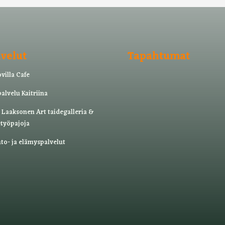
lvelut
Tapahtumat
villa Cafe
alvelu Kaitriina
 Laaksonen Art taide­galleria &
­työ­pajoja
to- ja elämyspalvelut