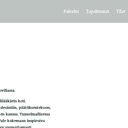
Palvelut
Tapahtumat
Tilat
villassa.
ilääkärin koti.
ideointiin, päätöksentekoon,
ien kanssa. Tunnelmallisessa
 Tule kokemaan inspiroiva
tyy saumattomasti