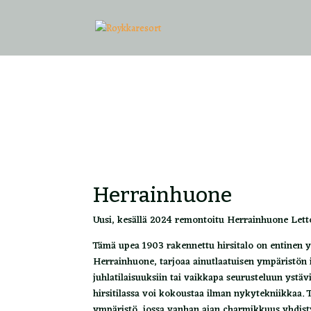
Herrainhuone
Uusi, kesällä 2024 remontoitu Herrainhuone Letto
Tämä upea 1903 rakennettu hirsitalo on entinen yl
Herrainhuone, tarjoaa ainutlaatuisen ympäristön 
juhlatilaisuuksiin tai vaikkapa seurusteluun ystäv
hirsitilassa voi kokoustaa ilman nykytekniikkaa.
ympäristö, jossa vanhan ajan charmikkuus yhdis