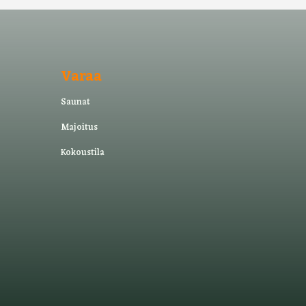
Varaa
Saunat
Majoitus
Kokoustila