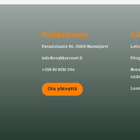
Röykkä Resort
Pa
Parantolantie 86, 05100 Nurmijärvi
Letto
info@roykkaresort.fi
Pitop
+358 40 8010 396
Nora
taide
Ota yhteyttä
Luon