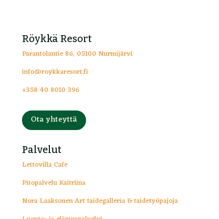
Röykkä Resort
Parantolantie 86, 05100 Nurmijärvi
info@roykkaresort.fi
+358 40 8010 396
Ota yhteyttä
Palvelut
Lettovilla Cafe
Pitopalvelu Kaitriina
Nora Laaksonen Art taide­galleria & taide­työ­pajoja