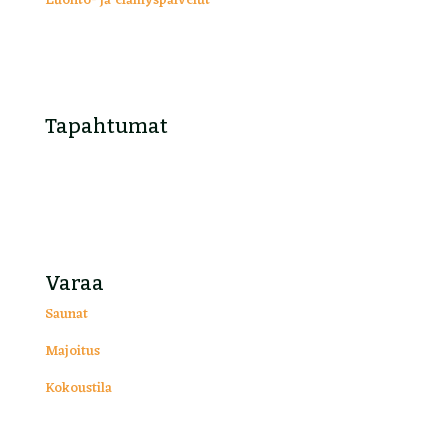
Luonto- ja elämyspalvelut
Tapahtumat
Varaa
Saunat
Majoitus
Kokoustila