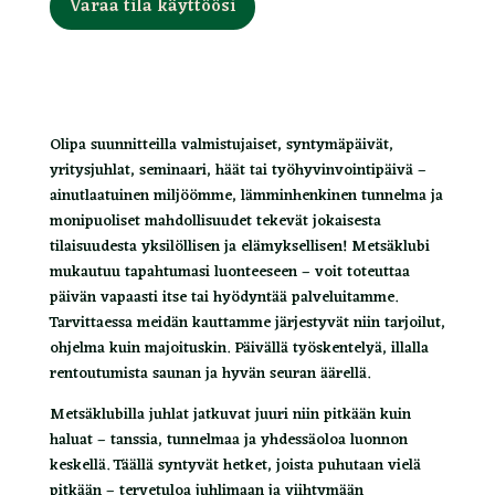
Varaa tila käyttöösi
Olipa suunnitteilla valmistujaiset, syntymäpäivät,
yritysjuhlat, seminaari, häät tai työhyvinvointipäivä –
ainutlaatuinen miljöömme, lämminhenkinen tunnelma ja
monipuoliset mahdollisuudet tekevät jokaisesta
tilaisuudesta yksilöllisen ja elämyksellisen! Metsäklubi
mukautuu tapahtumasi luonteeseen – voit toteuttaa
päivän vapaasti itse tai hyödyntää palveluitamme.
Tarvittaessa meidän kauttamme järjestyvät niin tarjoilut,
ohjelma kuin majoituskin. Päivällä työskentelyä, illalla
rentoutumista saunan ja hyvän seuran äärellä.
Metsäklubilla juhlat jatkuvat juuri niin pitkään kuin
haluat – tanssia, tunnelmaa ja yhdessäoloa luonnon
keskellä. Täällä syntyvät hetket, joista puhutaan vielä
pitkään – tervetuloa juhlimaan ja viihtymään