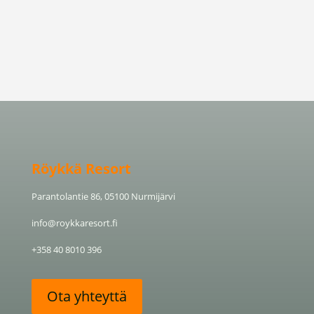
Röykkä Resort
Parantolantie 86, 05100 Nurmijärvi
info@roykkaresort.fi
+358 40 8010 396
Ota yhteyttä