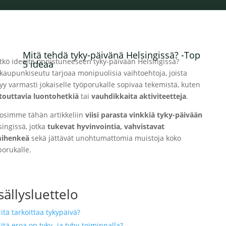
Mitä tehdä tyky-päivänä Helsingissä? -Top
itkö ideoita onnistuneeseen tyky-päivään Helsingissä?
5 ideaa
kaupunkiseutu tarjoaa monipuolisia vaihtoehtoja, joista
tyy varmasti jokaiselle työporukalle sopivaa tekemistä, kuten
touttavia luontohetkiä
tai
vauhdikkaita aktiviteetteja
.
osimme tähän artikkeliin
viisi parasta vinkkiä tyky-päivään
singissä, jotka
tukevat hyvinvointia, vahvistavat
mihenkeä
sekä jättävät unohtumattomia muistoja koko
porukalle.
sällysluettelo
itä tarkoittaa tykypäivä?
itä eroa on tyky- ja tyhy-toiminnalla?