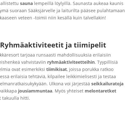
allistettu
sauna
lempeillä löylyillä. Saunasta aukeaa kaunis
ymä suoraan Sääksjärvelle ja laiturilta pääsee pulahtamaan
kkaaseen veteen -toimii niin kesällä kuin talvellakin!
Ryhmäaktiviteetit ja tiimipelit
kkäresort tarjoaa runsaasti mahdollisuuksia erilaisiin
eishenkeä vahvistaviin
ryhmäaktiviteetteihin
. Tyypillisiä
elmia ovat esimerkiksi
tiimikisat
, joissa porukka ratkoo
ssä erilaisia tehtäviä, kilpailee leikkimielisesti ja testaa
elmanratkaisukykyään. Ulkona voi järjestää
seikkailuratoja
 vaikkapa
jousiammuntaa
. Myös yhteiset
melontaretket
 takuulla hitti.