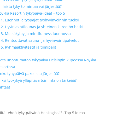
illaista tyky-toimintaa voi järjestää?
öykkä Resortin tykypäivä-ideat – top 5
1. Luennot ja työpajat työhyvinvoinnin tueksi
2. Hyvinvointilounas ja yhteinen kiireetön hetki
3. Metsäkylpy ja mindfulness luonnossa
4. Rentouttavat sauna- ja hyvinvointipalvelut
5. Ryhmäaktiviteetit ja tiimipelit
ietä unohtumaton tykypäivä Helsingin kupeessa Röykkä
esortissa
nko tyhypäivä pakollista järjestää?
iksi työkykyä ylläpitävä toiminta on tärkeää?
ähteet