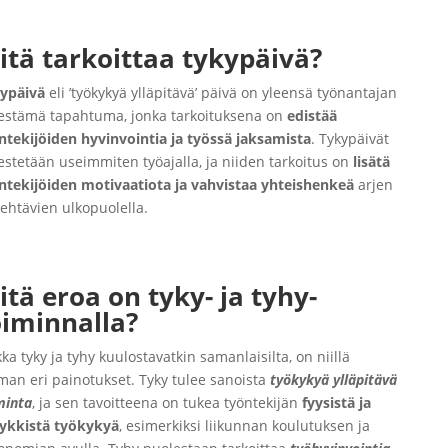
itä tarkoittaa tykypäivä?
ypäivä
eli ’työkykyä ylläpitävä’ päivä on yleensä työnantajan
jestämä tapahtuma, jonka tarkoituksena on
edistää
ntekijöiden hyvinvointia ja työssä jaksamista
. Tykypäivät
jestetään useimmiten työajalla, ja niiden tarkoitus on
lisätä
ntekijöiden motivaatiota ja vahvistaa yhteishenkeä
arjen
tehtävien ulkopuolella.
itä eroa on tyky- ja tyhy-
oiminnalla?
kka tyky ja tyhy kuulostavatkin samanlaisilta, on niillä
man eri painotukset. Tyky tulee sanoista
työkykyä ylläpitävä
minta
, ja sen tavoitteena on tukea työntekijän
fyysistä ja
ykkistä työkykyä
, esimerkiksi liikunnan koulutuksen ja