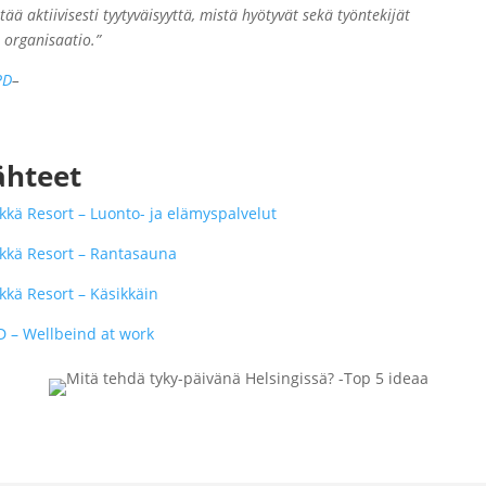
tää aktiivisesti tyytyväisyyttä, mistä hyötyvät sekä työntekijät
 organisaatio.”
PD
–
ähteet
kkä Resort – Luonto- ja elämyspalvelut
kkä Resort – Rantasauna
kkä Resort – Käsikkäin
D – Wellbeind at work