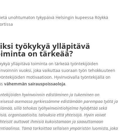
iksi työkykyä ylläpitävä
oiminta on tärkeää?
kykyä ylläpitävä toiminta on tärkeää työntekijöiden
invoinnin vuoksi, joka vaikuttaa suoraan työn tehokkuuteen
työntekijöiden motivaatioon. Hyvinvoivalla työntekijällä on
ös
vähemmän sairauspoissaoloja
.
öntekijöiden hyvinvoinnin edistäminen ja tukeminen on
keisessä asemassa pyrkiessämme edistämään parempaa työtä ja
elämää, sillä tehokas työhyvinvointiohjelma hyödyttää sekä
siä, organisaatioita, talouksia että yhteisöjä. Hyvin voivat
yhteisöt auttavat ihmisiä kukoistamaan ja saavuttamaan
entiaalinsa. Tämä tarkoittaa sellaisen ympäristön luomista, joka