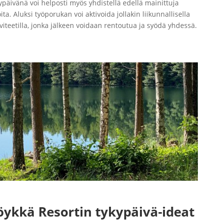
ypäivänä voi helposti myös yhdistellä edellä mainittuja
ita. Aluksi työporukan voi aktivoida jollakin liikunnallisella
iviteetilla, jonka jälkeen voidaan rentoutua ja syödä yhdessä.
öykkä Resortin tykypäivä-ideat