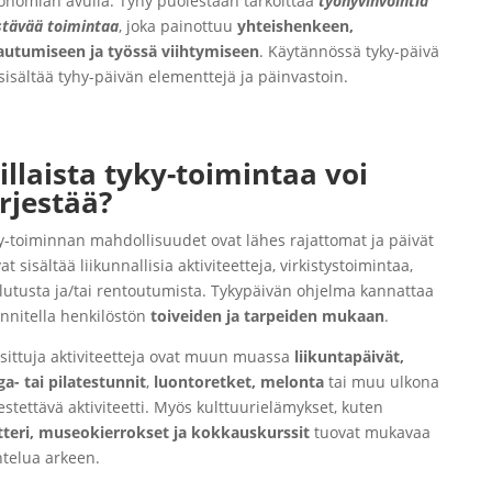
onomian avulla. Tyhy puolestaan tarkoittaa
työhyvinvointia
stävää toimintaa
, joka painottuu
yhteishenkeen,
autumiseen ja työssä viihtymiseen
. Käytännössä tyky-päivä
 sisältää tyhy-päivän elementtejä ja päinvastoin.
illaista tyky-toimintaa voi
ärjestää?
y-toiminnan mahdollisuudet ovat lähes rajattomat ja päivät
at sisältää liikunnallisia aktiviteetteja, virkistystoimintaa,
lutusta ja/tai rentoutumista. Tykypäivän ohjelma kannattaa
nnitella henkilöstön
toiveiden ja tarpeiden mukaan
.
sittuja aktiviteetteja ovat muun muassa
liikuntapäivät,
ga- tai pilatestunnit
,
luontoretket, melonta
tai muu ulkona
jestettävä aktiviteetti. Myös kulttuurielämykset, kuten
tteri, museokierrokset ja kokkauskurssit
tuovat mukavaa
htelua arkeen.