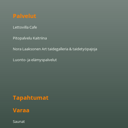
Palvelut
Lettovilla Cafe
Pitopalvelu Kaitriina
Nora Laaksonen Art taide­galleria & taide­työ­pajoja
Luonto- ja elämyspalvelut
Tapahtumat
Varaa
Saunat