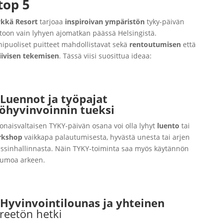
top 5
kkä Resort
tarjoaa
inspiroivan ympäristön
tyky-päivän
ttoon vain lyhyen ajomatkan päässä Helsingistä.
ipuoliset puitteet mahdollistavat sekä
rentoutumisen
että
iivisen
tekemisen
. Tässä viisi suosittua ideaa:
Luennot ja työpajat
öhyvinvoinnin tueksi
onaisvaltaisen TYKY-päivän osana voi olla lyhyt
luento
tai
rkshop
vaikkapa palautumisesta, hyvästä unesta tai arjen
essinhallinnasta. Näin TYKY-toiminta saa myös käytännön
kumoa arkeen.
Hyvinvointilounas ja yhteinen
ireetön hetki