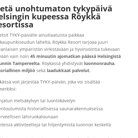
ietä unohtumaton tykypäivä
elsingin kupeessa Röykkä
esortissa
 etsit TYKY-päivälle ainutlaatuista paikkaa
kaupunkiseudun läheltä, Röykkä Resort tarjoaa juuri
eanlaisen ympäristön virkistävään ja hyvinvointia tukevaan
vään vain noin
45 minuutin ajomatkan päässä Helsingistä
unnin Tampereelta
. Röykässä yhdistyvät
luonnonrauha
,
toriallinen
miljöö
sekä
laadukkaat
palvelut
.
kässä voit järjestää TYKY-päivän, joka voi sisältää
merkiksi:
hjatun metsäkylvyn tai luontokävelyn
entoutumista historiallisessa saunarakennuksessa
erveellisen lähiruokalounaan
hteisiä aktiviteetteja tai hiljentymistä luonnon keskellä