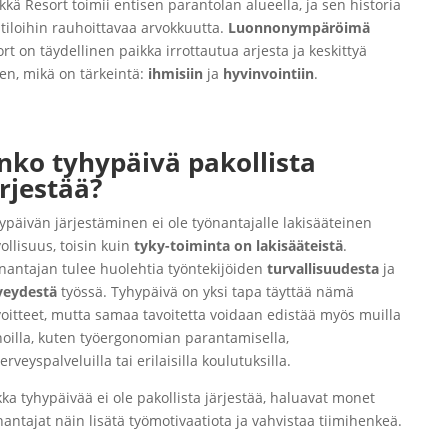
kkä Resort toimii entisen parantolan alueella, ja sen historia
 tiloihin rauhoittavaa arvokkuutta.
Luonnonympäröimä
ort on täydellinen paikka irrottautua arjesta ja keskittyä
hen, mikä on tärkeintä:
ihmisiin
ja
hyvinvointiin
.
nko tyhypäivä pakollista
ärjestää?
ypäivän järjestäminen ei ole työnantajalle lakisääteinen
vollisuus, toisin kuin
tyky-toiminta on lakisääteistä
.
nantajan tulee huolehtia työntekijöiden
turvallisuudesta
ja
veydestä
työssä. Tyhypäivä on yksi tapa täyttää nämä
voitteet, mutta samaa tavoitetta voidaan edistää myös muilla
noilla, kuten työergonomian parantamisella,
erveyspalveluilla tai erilaisilla koulutuksilla.
kka tyhypäivää ei ole pakollista järjestää, haluavat monet
nantajat näin lisätä työmotivaatiota ja vahvistaa tiimihenkeä.