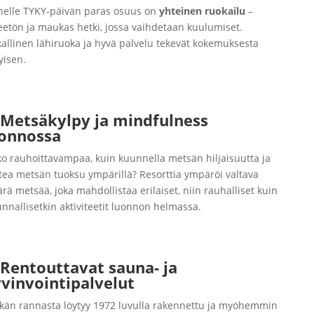
elle TYKY-päivän paras osuus on
yhteinen
ruokailu
–
reetön ja maukas hetki, jossa vaihdetaan kuulumiset.
kallinen lähiruoka ja hyvä palvelu tekevät kokemuksesta
tyisen.
Metsäkylpy ja mindfulness
uonnossa
o rauhoittavampaa, kuin kuunnella metsän hiljaisuutta ja
tea metsän tuoksu ympärillä? Resorttia ympäröi valtava
rä metsää, joka mahdollistaa erilaiset, niin rauhalliset kuin
kunnallisetkin aktiviteetit luonnon helmassa.
Rentouttavat sauna- ja
vinvointipalvelut
kän rannasta löytyy 1972 luvulla rakennettu ja myöhemmin