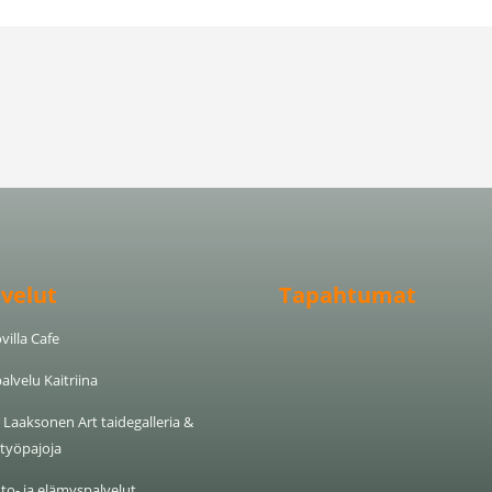
lvelut
Tapahtumat
villa Cafe
alvelu Kaitriina
Laaksonen Art taide­galleria &
­työ­pajoja
to- ja elämyspalvelut