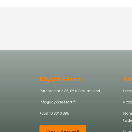
Röykkä Resort
Pa
Parantolantie 86, 05100 Nurmijärvi
Letto
info@roykkaresort.fi
Pitop
+358 40 8010 396
Nora 
taide
Luon