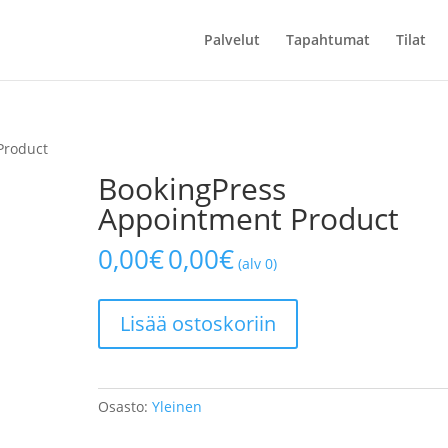
Palvelut
Tapahtumat
Tilat
Product
BookingPress
Appointment Product
0,00
€
0,00
€
(alv 0)
BookingPress
Lisää ostoskoriin
Appointment
Product
määrä
Osasto:
Yleinen