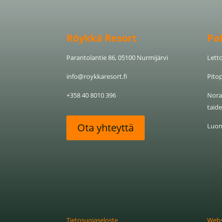
Röykkä Resort
Pa
Parantolantie 86, 05100 Nurmijärvi
Letto
info@roykkaresort.fi
Pitop
+358 40 8010 396
Nora 
taide
Ota yhteyttä
Luon
Tietosuojaseloste
Webs