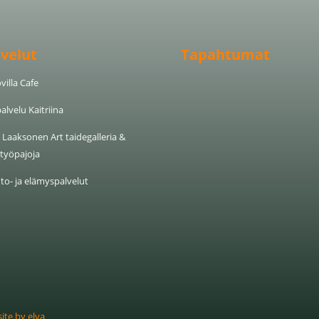
lvelut
Tapahtumat
villa Cafe
alvelu Kaitriina
Laaksonen Art taide­galleria &
­työ­pajoja
to- ja elämyspalvelut
ite by elva