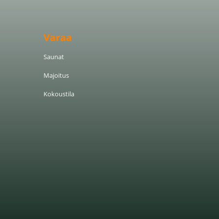
Varaa
Saunat
Majoitus
Kokoustila